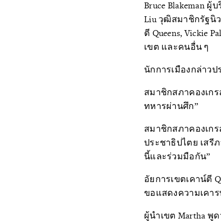
Bruce Blakeman ผู้บ
Liu วุฒิสมาชิกรัฐน
ตี Queens, Vickie P
เขต และคนอื่น ๆ
นักการเมืองกล่าวป
สมาชิกสภาคองเกรส
ทหารผ่านศึก”
สมาชิกสภาคองเกรส S
ประชาธิปไตย เสรีภ
นี้และร่วมมือกัน”
อัยการเขตเคาน์ตี Q
ขอแสดงความเคารพท่า
ผู้นำเขต Martha พูดว่