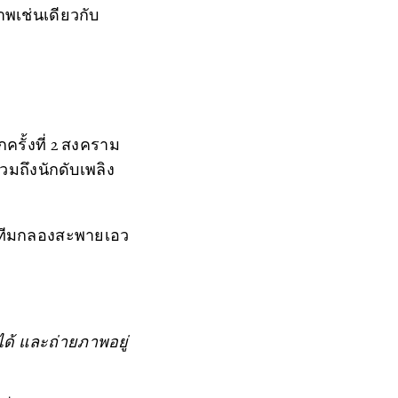
าพเช่นเดียวกับ
รั้งที่ 2 สงคราม
มถึงนักดับเพลิง
และทีมกลองสะพายเอว
้ และถ่ายภาพอยู่