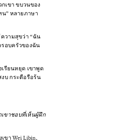
ห็นพวกเขา ขบวนของ
อดทน” หลายภาษา
ความสุขว่า “ฉัน
นครอบครัวของฉัน
เรียนหยุด เขาพูด
สงบ กระตือรือร้น
าชอบที่เห็นผู้ฝึก
งเขา Wei Libin,