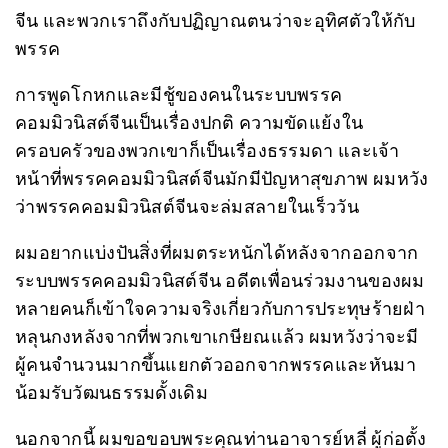
จีน และพวกเราถึงกับปฏิญาณตนว่าจะอุทิศตัวให้กับ
พรรค
การพูดโกหกและมีชู้ของคนในระบบพรรค
คอมมิวนิสต์จีนเป็นเรื่องปกติ ความขัดแย้งใน
ครอบครัวของพวกเขาก็เป็นเรื่องธรรมดา และเจ้า
หน้าที่พรรคคอมมิวนิสต์จีนมักมีปัญหาสุขภาพ ผมหวัง
ว่าพรรคคอมมิวนิสต์จีนจะล่มสลายในเร็ววัน
ผมอยากแบ่งปันสิ่งที่ผมตระหนักได้หลังจากออกจาก
ระบบพรรคคอมมิวนิสต์จีน อดีตเพื่อนร่วมงานของผม
หลายคนก็เข้าใจความจริงเกี่ยวกับการประทุษร้ายฝ่า
หลุนกงหลังจากที่พวกเขาเกษียณแล้ว ผมหวังว่าจะมี
ผู้คนจำนวนมากขึ้นแยกตัวออกจากพรรคและหันมา
น้อมรับวัฒนธรรมดั้งเดิม
นอกจากนี้ ผมขอขอบพระคุณท่านอาจารย์หลี่ ผู้ก่อตั้ง