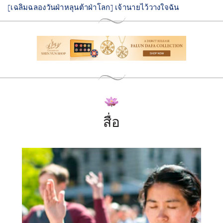
[เฉลิมฉลองวันฝ่าหลุนต้าฝ่าโลก] เจ้านายไว้วางใจฉัน
สื่อ