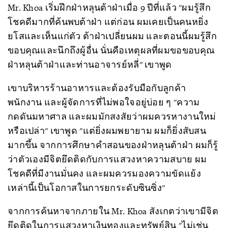
Mr. Khoa เริ่มฝึกฝ่าหลุนต้าฝ่าเมื่อ 9 ปีที่แล้ว "ผมรู้สึก
โชคดีมากที่ค้นพบต้าฝ่า แต่ก่อน ผมเคยเป็นคนหยิ่ง
ยโสและเห็นแก่ตัว ต้าฝ่าเปลี่ยนผม และตอนนี้ผมรู้สึก
ขอบคุณและนึกถึงผู้อื่น นั่นคือเหตุผลที่ผมขอขอบคุณ
ฝ่าหลุนต้าฝ่าและท่านอาจารย์หลี่" เขาพูด
เขาบริหารร้านอาหารและต้องรับมือกับลูกค้า
พนักงาน และผู้จัดการที่ไม่พอใจอยู่บ่อย ๆ "ความ
กดดันมหาศาล และผมมักสงสัยว่าผมควรหางานใหม่
หรือเปล่า" เขาพูด "แต่ยิ่งผมพยายาม ผมก็ยิ่งสับสน
มากขึ้น จากการศึกษาคำสอนของฝ่าหลุนต้าฝ่า ผมก็รู้
ว่าตัวเองมีจิตยึดติดกับการแสวงหาความสบาย ผม
โชคดีที่มีงานมั่นคง และผมควรมองความขัดแย้ง
เหล่านี้เป็นโอกาสในการยกระดับซินซิ่ง"
จากการค้นหาจากภายใน Mr. Khoa สังเกตว่าเขามีจิต
ยึดติดในการแสวงหาเงินทองและทรัพย์สิน "ไม่เช่น