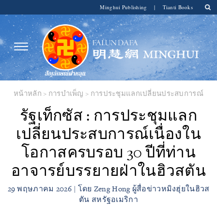
Minghui Publishing
|
Tianti Books
หน้าหลัก
>
การบำเพ็ญ
>
การประชุมแลกเปลี่ยนประสบการณ์
รัฐเท็กซัส : การประชุมแลก
เปลี่ยนประสบการณ์เนื่องใน
โอกาสครบรอบ 30 ปีที่ท่าน
อาจารย์บรรยายฝ่าในฮิวสตัน
29 พฤษภาคม 2026 | โดย Zeng Hong ผู้สื่อข่าวหมิงฮุ่ยในฮิวส
ตัน สหรัฐอเมริกา