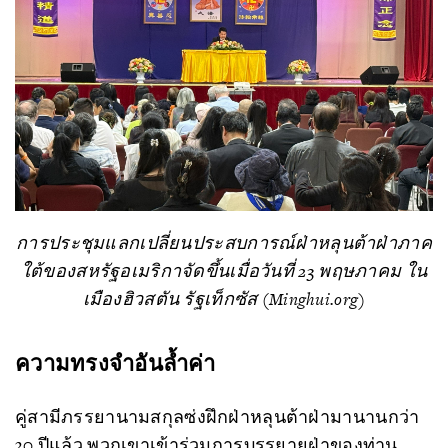
การประชุมแลกเปลี่ยนประสบการณ์ฝ่าหลุนต้าฝ่าภาค
ใต้ของสหรัฐอเมริกาจัดขึ้นเมื่อวันที่ 23 พฤษภาคม ใน
เมืองฮิวสตัน รัฐเท็กซัส (Minghui.org)
ความทรงจำอันล้ำค่า
คู่สามีภรรยานามสกุลซ่งฝึกฝ่าหลุนต้าฝ่ามานานกว่า
30 ปีแล้ว พวกเขาเข้าร่วมการบรรยายฝ่าของท่าน