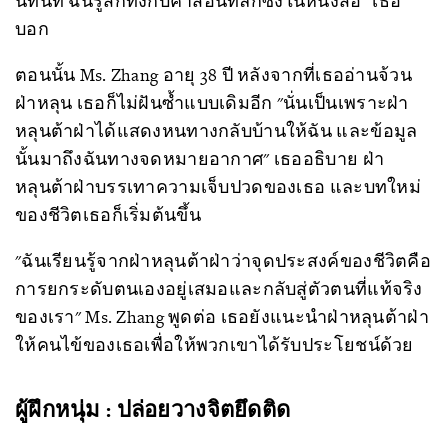
นทันที ฉันรู้สึกทึ่งกับคำสอนที่ลึกซึ้งในหนังสือ" เธอ
บอก
ตอนนั้น Ms. Zhang อายุ 38 ปี หลังจากที่เธออ่านจ้วน
ฝ่าหลุน เธอก็ไม่ฝันซ้ำแบบเดิมอีก "นั่นเป็นเพราะฝ่า
หลุนต้าฝ่าได้แสดงหนทางกลับบ้านให้ฉัน และข้อมูล
นั้นมาถึงฉันทางจดหมายอากาศ" เธออธิบาย ฝ่า
หลุนต้าฝ่าบรรเทาความเจ็บปวดของเธอ และบทใหม่
ของชีวิตเธอก็เริ่มต้นขึ้น
"ฉันเรียนรู้จากฝ่าหลุนต้าฝ่าว่าจุดประสงค์ของชีวิตคือ
การยกระดับตนเองอยู่เสมอและกลับสู่ตัวตนที่แท้จริง
ของเรา" Ms. Zhang พูดต่อ เธอยังแนะนำฝ่าหลุนต้าฝ่า
ให้คนไข้ของเธอเพื่อให้พวกเขาได้รับประโยชน์ด้วย
ผู้ฝึกหนุ่ม : ปล่อยวางจิตยึดติด