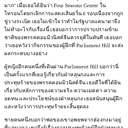
มาก" เมื่อเธอได้ยินว่า Four Seasons Center ใน
โทรอนโตยกเลิกการแสดงเสินยวิ่น 6 รอบเนื่องจากถูก
ขู่วางระเบิด เธอไม่เข้าใจว่าทำไมรัฐบาลแคนาดาจึง
ไม่ทำอะไรกับเรื่องนี้ เธอบอกว่าการปราบปรามข้าม
ชาติของพรรคคอมมิวนิสต์จีนควรยุติในทันที เธอบอก
ว่าเธอหวังว่ากิจกรรมของผู้ฝึกที่ Parliament Hill จะส่ง
ผลกระทบบางอย่าง
ผู้หญิงอีกคนหนึ่งที่เดินผ่าน Parliament Hill บอกว่านี่
เป็นครั้งแรกที่เธอรู้เกี่ยวกับฝ่าหลุนกงและการ
ประทุษร้ายของพรรคคอมมิวนิสต์จีน เธอดีใจที่ได้ยิน
เกี่ยวกับหลักการของความจริง-ความเมตตา-ความ
อดทน และประโยชน์ของฝ่าหลุนกง เธอสนับสนุนผู้ฝึก
และหวังว่าการประทุษร้ายจะสิ้นสุดลง
ชายคนหนึ่งบอกว่าพ่อของเขาอพยพจากฮ่องกงมาอยู่
ที่แคนาดา เขาจึงรู้เรื่องการประทุษร้ายผู้ฝึกฝ่าหลุนกง