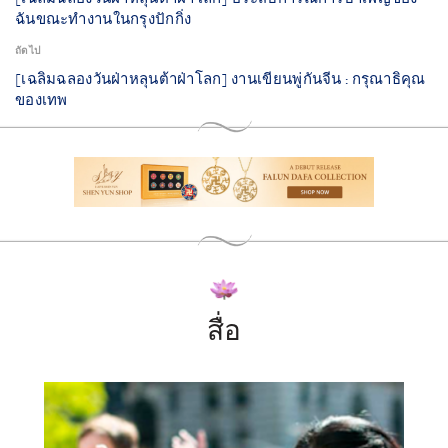
ฉันขณะทำงานในกรุงปักกิ่ง
ถัดไป
[เฉลิมฉลองวันฝ่าหลุนต้าฝ่าโลก] งานเขียนพู่กันจีน : กรุณาธิคุณ
ของเทพ
สื่อ