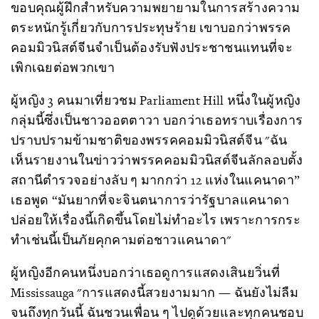
ขอบคุณผู้ฝึกสำหรับความพยายามในการสร้างความ
ตระหนักรู้เกี่ยวกับการประทุษร้าย เขาบอกว่าพรรค
คอมมิวนิสต์จีนจำเป็นต้องรับฟังประชาชนแทนที่จะ
เพิกเฉยต่อพวกเขา
ผู้หญิง 3 คนมาเที่ยวชม Parliament Hill หนึ่งในผู้หญิง
กลุ่มนี้ซึ่งเป็นชาวออตตาวา บอกว่าเธอทราบเรื่องการ
ปราบปรามข้ามชาติของพรรคคอมมิวนิสต์จีน "ฉัน
เห็นรายงานในข่าวว่าพรรคคอมมิวนิสต์จีนลักลอบตั้ง
สถานีตำรวจอย่างลับ ๆ มากกว่า 12 แห่งในแคนาดา”
เธอพูด “มันยากที่จะจินตนาการว่ารัฐบาลแคนาดา
ปล่อยให้เรื่องนี้เกิดขึ้นโดยไม่ทำอะไร เพราะการกระ
ทำเช่นนี้เป็นภัยคุกคามต่อชาวแคนาดา"
ผู้หญิงอีกคนหนึ่งบอกว่าเธอดูการแสดงเสินยวิ่นที่
Mississauga "การแสดงนี้สวยงามมาก — ฉันยังไม่ลืม
จนถึงทุกวันนี้ ฉันชวนเพื่อน ๆ ไปดูด้วยและทุกคนชอบ